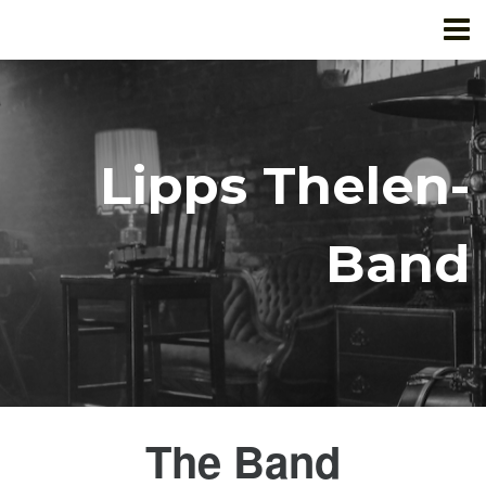
Start
Musik
Band
Lipps Thelen-
Termine
Band
Booking
PressKit
Newsletter
The Band