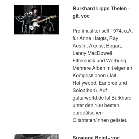
Burkhard Lipps Thelen -
git, voc
Profimusiker seit 1974, u.A.
für Anne Haigis, Ray
Austin, Axxiss, Bogart,
Lenny MacDowell,
Filmmusik und Werbung.
Mehrere Alben mit eigenen
Kompositionen (Jail,
Hollywood, Earforce und
Soloalben). Auf
guitarworld.de ist Burkhard
unter den 100 besten
europäischen
Gitarristen/innen gelistet.
Susanne Reinl - voc